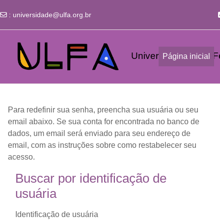
:
universidade@ulfa.org.br
Ir para o conteúdo principal
Universidade Livre Fe
Página inicial
Para redefinir sua senha, preencha sua usuária ou seu
email abaixo. Se sua conta for encontrada no banco de
dados, um email será enviado para seu endereço de
email, com as instruções sobre como restabelecer seu
acesso.
Buscar por identificação de usuária
Buscar por identificação de
usuária
Identificação de usuária