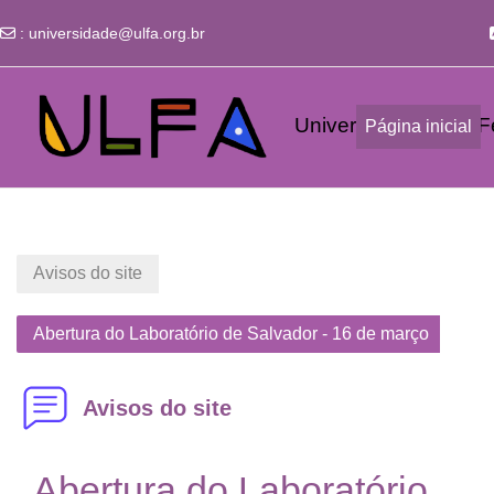
:
universidade@ulfa.org.br
Ir para o conteúdo principal
Universidade Livre Fe
Página inicial
Avisos do site
Abertura do Laboratório de Salvador - 16 de março
Avisos do site
Abertura do Laboratório