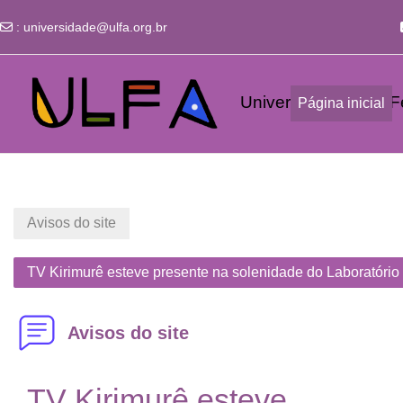
:
universidade@ulfa.org.br
Ir para o conteúdo principal
Universidade Livre Fe
Página inicial
Avisos do site
TV Kirimurê esteve presente na solenidade do Laboratório
Avisos do site
TV Kirimurê esteve