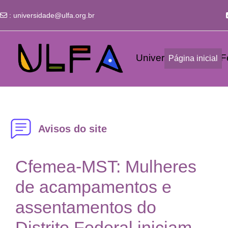
:
universidade@ulfa.org.br
Ir para o conteúdo principal
Universidade Livre Fe
Página inicial
Avisos do site
Cfemea-MST: Mulheres
de acampamentos e
assentamentos do
Distrito Federal iniciam