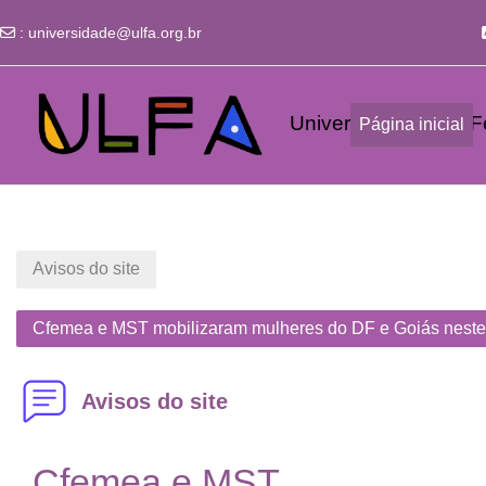
:
universidade@ulfa.org.br
Ir para o conteúdo principal
Universidade Livre Fe
Página inicial
Avisos do site
Cfemea e MST mobilizaram mulheres do DF e Goiás neste
Avisos do site
Cfemea e MST