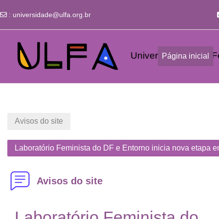
:
universidade@ulfa.org.br
Ir para o conteúdo principal
Universidade Livre Fe
Página inicial
Avisos do site
Laboratório Feminista do DF e Entorno inicia nova etapa e
Avisos do site
Laboratório Feminista do